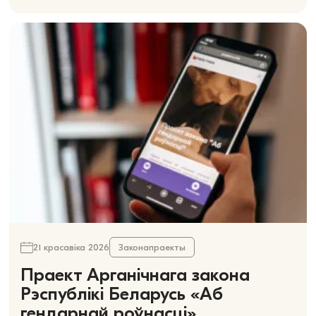
21 красавіка 2026
Законапраекты
Праект Арганічнага закона
Рэспублікі Беларусь «Аб
гендарнай роўнасці»