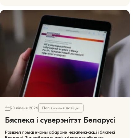
23 ліпеня 2026
Палітычныя пазіцыі
Бяспека і суверэнітэт Беларусі
Раздзел прысвечаны абароне незалежнасці і бяспекі
Беларусі. Тут сабраныя пазіцыі пра аднаўленне