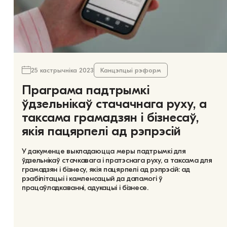
25 кастрычніка 2023
Канцэпцыі рэформ
Праграма падтрымкі
ўдзельнікаў стачачнага руху, а
таксама грамадзян і бізнесаў,
якія пацярпелі ад рэпрэсій
У дакуменце выкладаюцца меры падтрымкі для
ўдзельнікаў стачкавага і пратэснага руху, а таксама для
грамадзян і бізнесу, якія пацярпелі ад рэпрэсій: ад
рэабілітацыі і кампенсацый да дапамогі ў
працаўладкаванні, адукацыі і бізнесе.