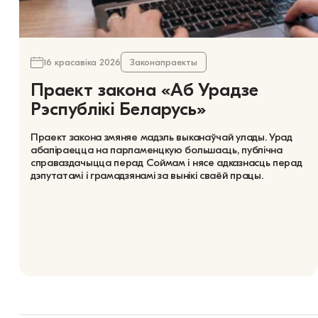
16 красавіка 2026
Законапраекты
Праект закона «Аб Урадзе
Рэспублікі Беларусь»
Праект закона змяняе мадэль выканаўчай улады. Урад
абапіраецца на парламенцкую большасць, публічна
справаздачыцца перад Соймам і нясе адказнасць перад
дэпутатамі і грамадзянамі за вынікі сваёй працы.