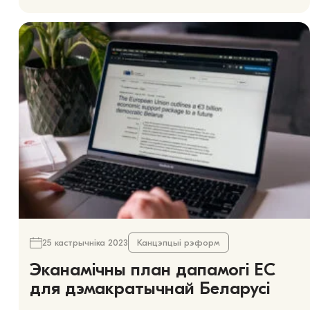
25 кастрычніка 2023
Канцэпцыі рэформ
Эканамічны план дапамогі ЕС
для дэмакратычнай Беларусі