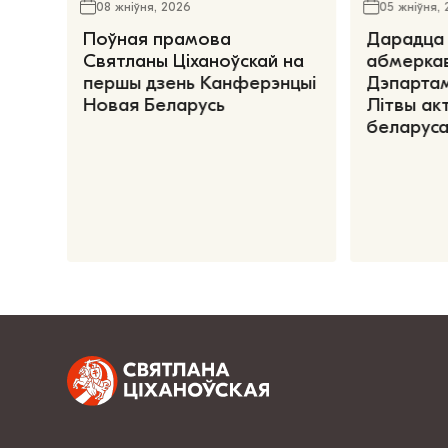
08 жніўня, 2026
05 жніўня,
Поўная прамова
Дарадца 
Святланы Ціханоўскай на
абмеркав
першы дзень Канферэнцыі
Дэпартам
Новая Беларусь
Літвы ак
беларуса