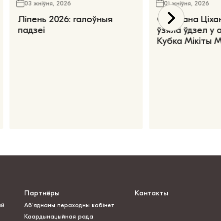
03 жніўня, 2026
01 жніўня, 2026
Ліпень 2026: галоўныя
Святлана Ціха
падзеі
ўзяла ўдзел у 
Кубка Мікіты 
Партнёры
Кантакты
ай
Аб’яднаны пераходны кабінет
Каардынацыйная рада