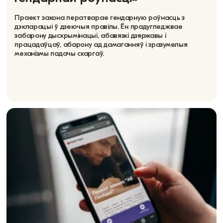
Праект закона ператварае гендарную роўнасць з
дэкларацыі ў дзеючыя правілы. Ён прадугледжвае
забарону дыскрымінацыі, абавязкі дзяржавы і
працадаўцаў, абарону ад дамаганняў і зразумелыя
механізмы падачы скаргаў.