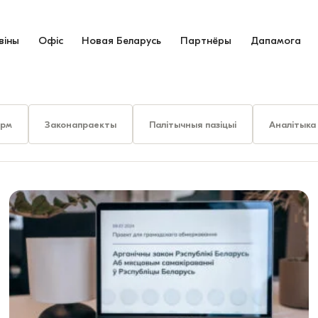
віны
Офіс
Новая Беларусь
Партнёры
Дапамога
орм
Законапраекты
Палітычныя пазіцыі
Аналітыка