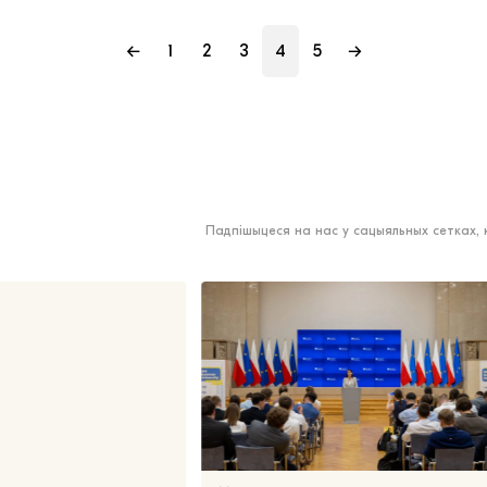
←
1
2
3
4
5
→
Падпішыцеся на нас у сацыяльных сетках,