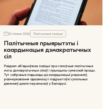
23 ліпеня 2026
Палітычныя пазіцыі
Палітычныя прыярытэты і
каардынацыя дэмакратычных
сіл
Раздзел аб’ядноўвае пазіцыі пра галоўныя палітычныя
мэты дэмакратычных сілаў і прынцыпы сумеснай працы.
Тут сабраныя падыходы да каардынацыі рашэнняў,
размеркавання адказнасці і падрыхтоўкі супольных
дзеянняў дзеля пераменаў у Беларусі.