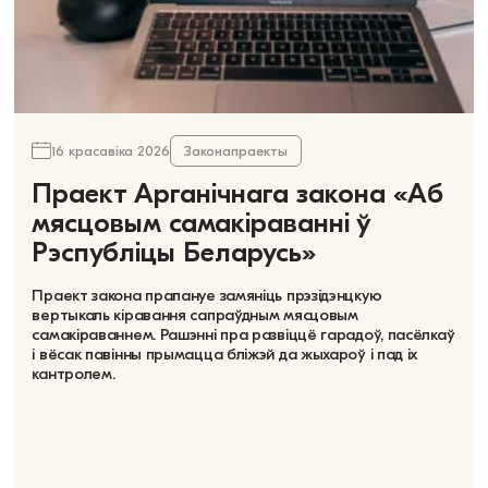
16 красавіка 2026
Законапраекты
Праект Арганічнага закона «Аб
мясцовым самакіраванні ў
Рэспубліцы Беларусь»
Праект закона прапануе замяніць прэзідэнцкую
вертыкаль кіравання сапраўдным мясцовым
самакіраваннем. Рашэнні пра развіццё гарадоў, пасёлкаў
і вёсак павінны прымацца бліжэй да жыхароў і пад іх
кантролем.