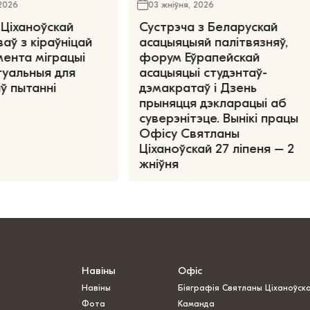
 2026
03 жніўня, 2026
Ціханоўскай
Сустрэча з Беларускай
аў з кіраўніцай
асацыяцыяй палітвязняў,
ента міграцыі
форум Еўрапейскай
туальныя для
асацыяцыі студэнтаў-
ў пытанні
дэмакратаў і Дзень
прыняцця дэкларацыі аб
суверэнітэце. Вынікі працы
Офісу Святланы
Ціханоўскай 27 ліпеня – 2
жніўня
Навіны
Офіс
Навіны
Біяграфія Святланы Ціханоўск
Фота
Каманда