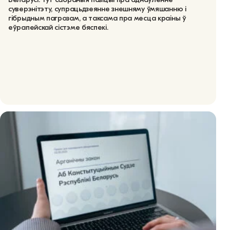
суверэнітэту, супрацьдзеянне знешняму ўмяшанню і
гібрыдным пагрозам, а таксама пра месца краіны ў
еўрапейскай сістэме бяспекі.