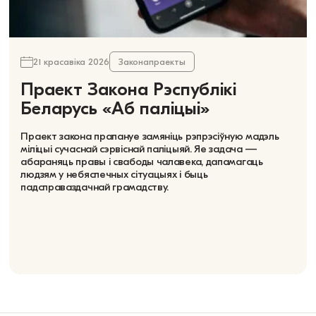
21 красавіка 2026
Законапраекты
Праект Закона Рэспублікі
Беларусь «Аб паліцыі»
Праект закона прапануе замяніць рэпрэсіўную мадэль
міліцыі сучаснай сэрвіснай паліцыяй. Яе задача —
абараняць правы і свабоды чалавека, дапамагаць
людзям у небяспечных сітуацыях і быць
падсправаздачнай грамадству.