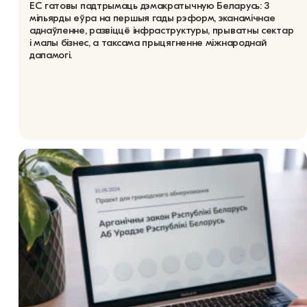
ЕС гатовы падтрымаць дэмакратычную Беларусь: 3
мільярды еўра на першыя гады рэформ, эканамічнае
аднаўленне, развіццё інфраструктуры, прыватны сектар
і малы бізнес, а таксама прыцягненне міжнароднай
дапамогі.