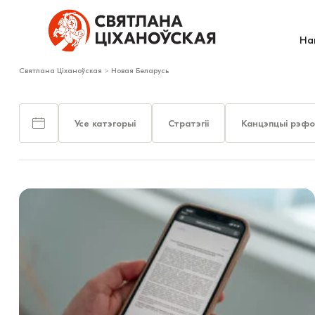
На
Святлана Ціханоўская
>
Новая Беларусь
Усе катэгорыі
Стратэгіі
Канцэпцыі рэф