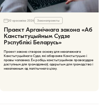
20 красавіка 2026
Законапраекты
Праект Арганічнага закона «Аб
Канстытуцыйным Судзе
Рэспублікі Беларусь»
Праект закона стварае аснову для незалежнага
Канстытуцыйнага Суда, які абараняе Канстытуцыю і
правы чалавека. Ён робіць канстытуцыйнае правасуддзе
даступным для грамадзянаў, адкрытым для грамадства і
незалежным ад палітычнага ціску.