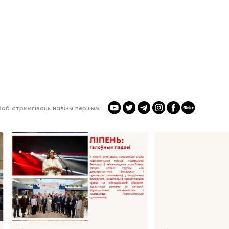
 каб атрымліваць навіны першымі